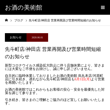
お酒の美術館
ブログ
先斗町店/神田店 営業再開及び営業時間短縮のお知らせ
お知らせ
2020.06.01
先斗町店/神田店 営業再開及び営業時間短縮
のお知らせ
新型コロナウイルス感染拡大防止に伴う店舗休業により、皆さま
には大変なご不便をお掛けし、誠に申し訳ございません。
自主的に臨時休業しておりましたお酒の美術館 烏丸本店/河原町
店に引き続き、遅れながら先斗町店/神田店も
6月1日(月)
より営業
を再開いたします。
お酒の美術館ではこれからもお客様の安心・安全を最優先した対
策を講じて参ります。
引き続き、皆さまのご理解とご協力のほど宜しくお願いいたしま
す。