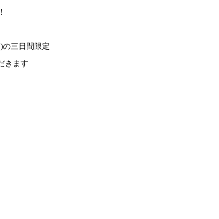
定！
日)の三日間限定
だきます