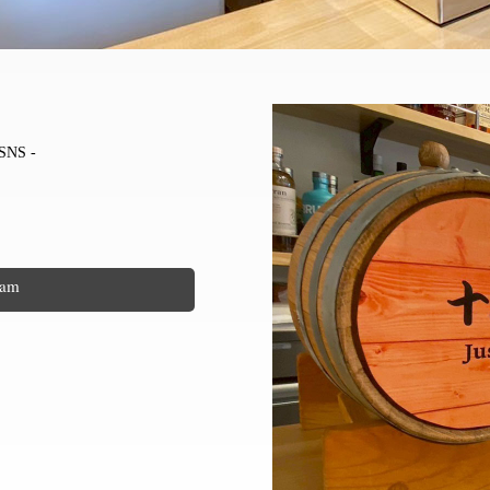
 SNS -
ram