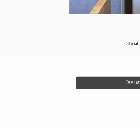
- Official
Instag