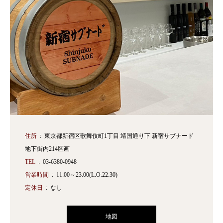
住所
東京都新宿区歌舞伎町1丁目 靖国通り下 新宿サブナード
地下街内214区画
TEL
03-6380-0948
営業時間
11:00～23:00(L.O.22:30)
定休日
なし
地図